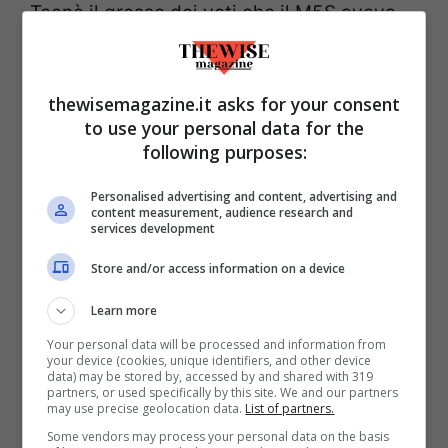
Tecnè il grosso dei voti che il M5S aveva
raggiunto alle politiche è infatti finito nel
baratro dell’astensione: troppo lontani
thewisemagazine.it asks for your consent
dalla destra nazionalista di Salvini, molti
to use your personal data for the
elettori non riescono però a identificarsi
following purposes:
nella sinistra del PD. Eppure, il fatto che
Personalised advertising and content, advertising and
Zedda abbia riconquistato una parte di
content measurement, audience research and
services development
tale area mostra come la sfiducia che si
può leggere a livello nazionale nei
Store and/or access information on a device
confronti del PD sia dovuta non tanto alle
Learn more
idee di sinistra, che sembrano continuare a
Your personal data will be processed and information from
your device (cookies, unique identifiers, and other device
trovare terreno fertile, quanto alle persone
data) may be stored by, accessed by and shared with 319
partners, or used specifically by this site. We and our partners
che tali idee rappresentano. Laddove non
may use precise geolocation data.
List of partners.
ci siano i “volti noti ” e il simbolo del PD
Some vendors may process your personal data on the basis