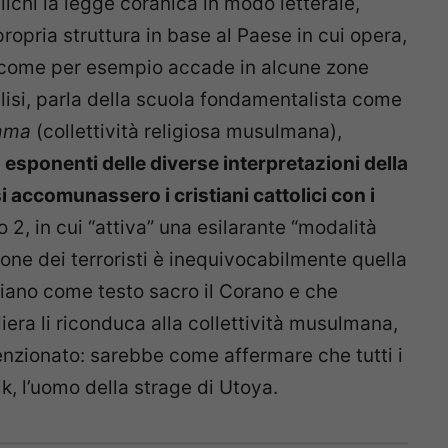
ichi la legge coranica in modo letterale,
ropria struttura in base al Paese in cui opera,
i (come per esempio accade in alcune zone
alisi, parla della scuola fondamentalista come
mma
(collettività religiosa musulmana),
a esponenti delle diverse interpretazioni della
i accomunassero i cristiani cattolici con i
o 2, in cui “attiva” una esilarante “modalità
ione dei terroristi è inequivocabilmente quella
bbiano come testo sacro il Corano e che
ra li riconduca alla collettività musulmana,
nzionato: sarebbe come affermare che tutti i
ik, l’uomo della strage di Utoya.