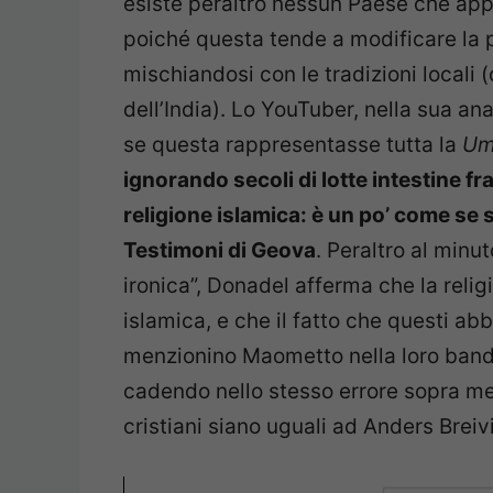
esiste peraltro nessun Paese che appl
poiché questa tende a modificare la p
mischiandosi con le tradizioni local
dell’India). Lo YouTuber, nella sua an
se questa rappresentasse tutta la
U
ignorando secoli di lotte intestine fr
religione islamica: è un po’ come se s
Testimoni di Geova
. Peraltro al minut
ironica”, Donadel afferma che la relig
islamica, e che il fatto che questi a
menzionino Maometto nella loro bandie
cadendo nello stesso errore sopra me
cristiani siano uguali ad Anders Breiv