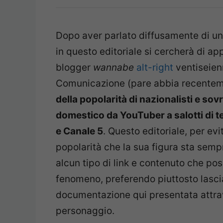
Dopo aver parlato diffusamente di u
in questo editoriale si cercherà di ap
blogger
wannabe
alt-right
ventiseienn
Comunicazione (pare abbia recentem
della popolarità di nazionalisti e so
domestico da YouTuber a salotti di t
e Canale 5
. Questo editoriale, per evi
popolarità che la sua figura sta semp
alcun tipo di link e contenuto che po
fenomeno, preferendo piuttosto lasciar
documentazione qui presentata attrave
personaggio.