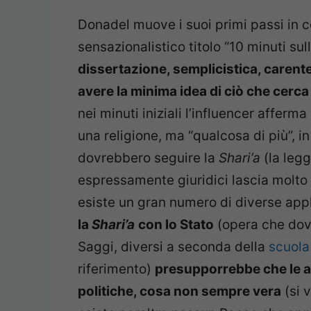
Donadel muove i suoi primi passi in ce
sensazionalistico titolo “10 minuti su
dissertazione, semplicistica, carent
avere la minima idea di ciò che cerca
nei minuti iniziali l’influencer afferm
una religione, ma “qualcosa di più”, in
dovrebbero seguire la
Shari’a
(la legg
espressamente giuridici lascia molto s
esiste un gran numero di diverse appl
la
Shari’a
con lo Stato
(opera che dovr
Saggi, diversi a seconda della
scuola
riferimento)
presupporrebbe
che le a
politiche, cosa non sempre vera
(si v