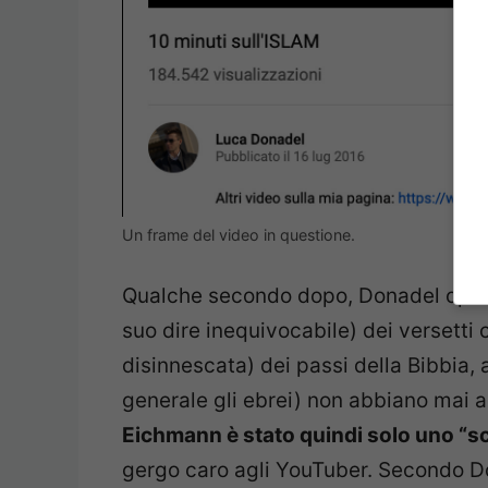
Un frame del video in questione.
Qualche secondo dopo, Donadel opera
suo dire inequivocabile) dei versetti
disinnescata) dei passi della Bibbia, 
generale gli ebrei) non abbiano mai a
Eichmann è stato quindi solo uno “sc
gergo caro agli YouTuber. Secondo D