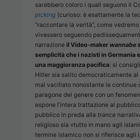
sarebbero coloro i quali seguono il Co
picking
(curioso: è esattamente la te
“raccontare la verità”, come vedremo 
vivessero seguendo pedissequamente i 
narrazione
il Video-maker
wannabe
s
semplicità che i nazisti in Germania
una maggioranza pacifica
: si consig
Hitler sia salito democraticamente al
mai vacillato nonostante le continue d
paragone del genere con un fenomeno 
espone l’intera trattazione al pubblic
pubblico in preda alla
trance
narrativ
religioso sia «tutto in mano agli islam
termine islamico non si riferisce agli 