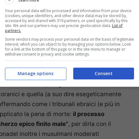
Learn more
Your personal data will be processed and information from your device
(cookies, unique identifiers, and other device data) may be stored by,
accessed by and shared with 319 partners, or used specifically by this
site. We and our partners may use precise geolocation data.
List of
partners.
Some vendors may process your personal data on the basis of legitimate
interest, which you can object to by managing your options below. Look
for a link at the bottom of this page or in the site menu to manage or
withdraw consent in privacy and cookie settings.
Manage options
Consent
 uno scivoloso paragone fra la violenza (a
 coranici e quella (a suo dire esegeticamente
affermando come i tribunali ebraici (e più in
pplicato la pena di morte:
il processo
herzo epico finito male”
, per dirla con il
onadel inoltre i musulmani moderati