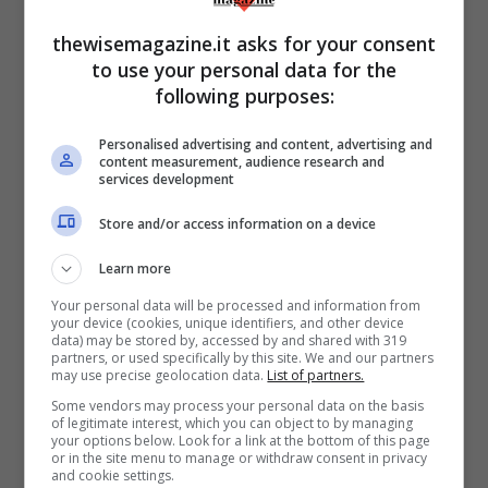
“come sempre” garantisce una
immersione totale nella vita precedente
.
thewisemagazine.it asks for your consent
to use your personal data for the
Meneghello è posto a dormire nella
following purposes:
camera dei genitori: una soluzione che
evidentemente viene adottata ogni volta
Personalised advertising and content, advertising and
content measurement, audience research and
che fa rientro a casa.
services development
Store and/or access information on a device
Il senso del dialetto
Learn more
La lettura di
Libera nos a Malo
non è
Your personal data will be processed and information from
your device (cookies, unique identifiers, and other device
sempre scorrevole o comprensibile. Se
data) may be stored by, accessed by and shared with 319
partners, or used specifically by this site. We and our partners
sintatticamente la prosa è lineare e
may use precise geolocation data.
List of partners.
limpida e se dai costrutti emerge la
Some vendors may process your personal data on the basis
of legitimate interest, which you can object to by managing
sapienza dello scrittore, ogni tanto il senso
your options below. Look for a link at the bottom of this page
or in the site menu to manage or withdraw consent in privacy
di alcune parole utilizzate non è
and cookie settings.