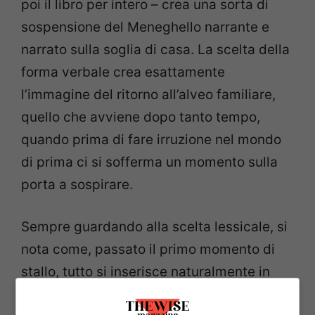
poi il libro per intero – crea una sorta di
sospensione del Meneghello narrante e
narrato sulla soglia di casa. La scelta della
forma verbale crea esattamente
l’immagine del ritorno all’alveo familiare,
quello che avviene dopo tanto tempo,
quando prima di fare irruzione nel mondo
di prima ci si sofferma un momento sulla
porta a sospirare.
Sempre guardando alla scelta lessicale, si
nota come, passato il primo momento di
stallo, tutto si inserisce naturalmente in
una ritrovata naturalezza.
L’utilizzo di