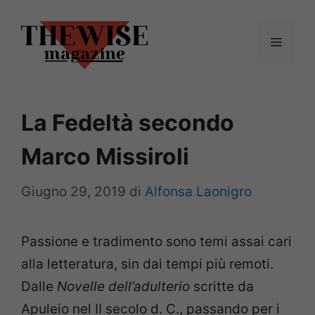
Vai
al
Menu
contenuto
La Fedeltà secondo
Marco Missiroli
Giugno 29, 2019
di
Alfonsa Laonigro
Passione e tradimento sono temi assai cari
alla letteratura, sin dai tempi più remoti.
Dalle
Novelle dell’adulterio
scritte da
Apuleio nel II secolo d. C., passando per i