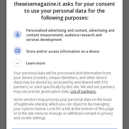
thewisemagazine.it asks for your consent
to use your personal data for the
following purposes:
Personalised advertising and content, advertising and
content measurement, audience research and
services development
Store and/or access information on a device
Learn more
Your personal data will be processed and information from
your device (cookies, unique identifiers, and other device
data) may be stored by, accessed by and shared with 319
partners, or used specifically by this site. We and our partners
may use precise geolocation data.
List of partners.
Some vendors may process your personal data on the basis
of legitimate interest, which you can object to by managing
Jennifer Jones interpreta Emma Bovary in «Madame
your options below. Look for a link at the bottom of this page
or in the site menu to manage or withdraw consent in privacy
Bovary» di V. Minnelli (1949).
and cookie settings.