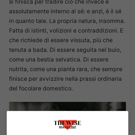
si finisca per tradire ciò che invece è
assolutamente interno al sé: e anzi, è il sé
in quanto tale. La propria natura, insomma.
Fatta di istinti, volizioni e contraddizioni. E
che richiede di essere vissuta, più che
tenuta a bada. Di essere seguita nel buio,
come una bestia selvatica. Di essere
nutrita, come una pianta rara, che sempre
finisce per avvizzire nella prassi ordinaria
del focolare domestico.