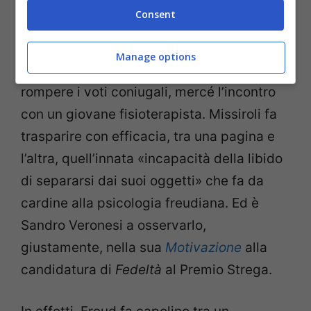
«Con lui aveva intuito che l’infedeltà
Consent
poteva significare fedeltà verso se
stessa». A intuirlo è Margherita, moglie di
Manage options
Carlo, quando si trova a sua volta a poter
rompere i voti coniugali, mercé l’incontro
con un giovane fisioterapista. Missiroli fa
trasparire con efficacia, tra una pagina e
l’altra, quell’innata «incapacità della libido
di separarsi dai suoi oggetti» che fa da
cardine alla psicologia freudiana. Ed è
Sandro Veronesi a osservarlo,
giustamente, nella sua
Motivazione
alla
candidatura di
Fedeltà
al Premio Strega.