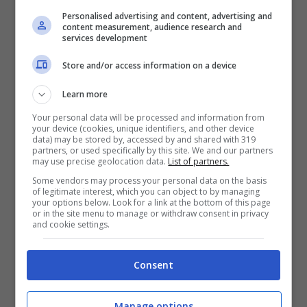
Personalised advertising and content, advertising and
content measurement, audience research and
services development
Store and/or access information on a device
Learn more
Your personal data will be processed and information from
Luis Muriel, Sampdoria. Credit: Getty Images
your device (cookies, unique identifiers, and other device
data) may be stored by, accessed by and shared with 319
partners, or used specifically by this site. We and our partners
may use precise geolocation data.
List of partners.
Muriel indosserà la maglia della Sampdoria
Some vendors may process your personal data on the basis
per 2 stagioni, dal 2015 al 2017,
of legitimate interest, which you can object to by managing
your options below. Look for a link at the bottom of this page
totalizzando 84 presenze con un tabellino
or in the site menu to manage or withdraw consent in privacy
and cookie settings.
di marcia positivo: 24 gol e 12 assit, di cui
21 in Serie A, 1 in Europa League (turno di
Consent
qualificazione) e 2 in Coppa Italia.
Manage options