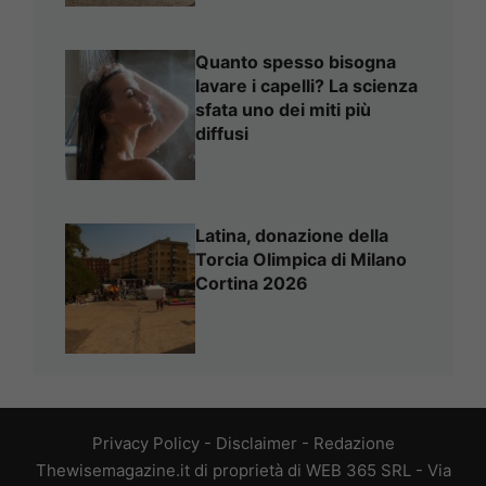
Quanto spesso bisogna
lavare i capelli? La scienza
sfata uno dei miti più
diffusi
Latina, donazione della
Torcia Olimpica di Milano
Cortina 2026
Privacy Policy
-
Disclaimer
-
Redazione
Thewisemagazine.it di proprietà di WEB 365 SRL - Via