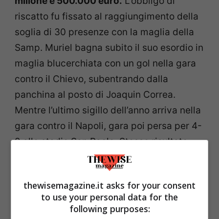
milione e 500.000 euro.
L’obbligo di
riscatto fu fissato al raggiungimento della
soglia di 30 presenze con la maglia della
Samp. Muriel bagna subito il suo esordio in
maglia blucerchiata con un gol nella gara
contro il Chievo, subentrando dalla
panchina al posto di Joaquin Correa.
Mentre l’ultimo sigillo dell’anno arriva nella
gara contro il Napoli, gara poi persa per 4-
2 allo stadio San Paolo. Stesso risultato
della gara tra Napoli e Lecce nella quale
Muriel segnò il suo primo gol in Serie A.
thewisemagazine.it asks for your consent
to use your personal data for the
following purposes: