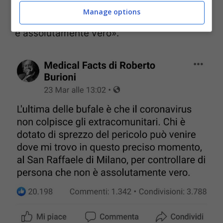
le corsie dell’ospedale San Raffaele di
Manage options
Milano, per «controllare di persona che non
è assolutamente vero».