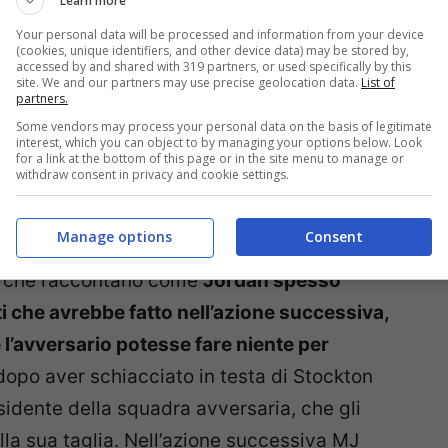
Learn more
ker si annotano: Kobe Bryant, Shaquille O’Neal,
Your personal data will be processed and information from your device
y Payton, Charles Barkley e Dennis Rodman.
(cookies, unique identifiers, and other device data) may be stored by,
accessed by and shared with 319 partners, or used specifically by this
site. We and our partners may use precise geolocation data.
List of
smo in NBA
.
partners.
Some vendors may process your personal data on the basis of legitimate
interest, which you can object to by managing your options below. Look
for a link at the bottom of this page or in the site menu to manage or
withdraw consent in privacy and cookie settings.
reatest of all
time
,il più grande di tutti i
Manage options
Consent
o dal confrontarsi verbalmente con i suoi
ti che raccontano come
Jordan spesso
 che avrebbe fatto nell’azione successiva,
 l’avversario potesse fare niente per
 dopo aver schiacciato in testa di Stockton
sidente della squadra avversaria, che gli
la sua taglia. Nell’azione successiva MJ