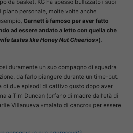
o da basket, KG ha spesso bullizzato i suoi
l piano personale, molte volte anche
 esempio,
Garnett è famoso per aver fatto
do ad essere andato a letto con quella che
wife tastes like Honey Nut Cheerios
»)
.
 così duramente un suo compagno di squadra
azione, da farlo piangere durante un time-out.
a di due episodi di cattivo gusto dopo aver
a a Tim Duncan (orfano di madre dall’età di
rlie Villanueva «malato di cancro» per essere
ore conserva la sua aggressività
.