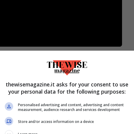
tica irregolare che denota una scarsa
n conto lo studio sopracitato, gli individui che
te questa pratica, sono spesso lodati per i
thewisemagazine.it asks for your consent to use
te NBA, vengono spesso presi come esempio
your personal data for the following purposes:
’avversario.
La credibilità di un
trash talker
è
Personalised advertising and content, advertising and content
ere arrogante contro i suoi avversari
. Per
measurement, audience research and services development
osi sono spesso
Hall of famers,
e la quasi
Store and/or access information on a device
 Ottanta e Novanta. Oltre agli esempi