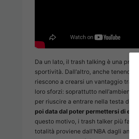
Da un lato, il trash talking è una pra
sportività. Dall’altro, anche tenendo i
riescono a crearsi un vantaggio trami
loro sforzi: soprattutto nell’ambien
per riuscire a entrare nella testa dell
poi data dal poter permettersi di ess
questo motivo, i trash talker più fam
totalità proviene dall’NBA dagli anni