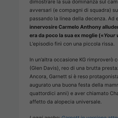
dimostrare la sua dominanza sul camp
avversari (e compagni di squadra) su
passando la linea della decenza. Ad
innervosire Carmelo Anthony alluden
era da poco la sua ex moglie («
Your 
L’episodio finì con una piccola rissa.
In un’altra occasione KG rimproverò
(Glen Davis), reo di una brutta prest
Ancora, Garnett si è reso protagonist
augurato una buona festa della mamm
quattordici anni) e aver chiamato Cha
affetto da alopecia universale.
Leggi anche:
Garnett in versione att