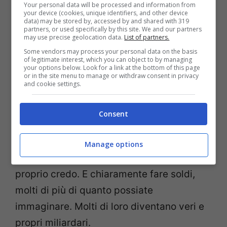
Your personal data will be processed and information from
(ciarlataneria quantica), al
transurfing
, alla
your device (cookies, unique identifiers, and other device
data) may be stored by, accessed by and shared with 319
legge di attrazione, ai numeri magici di
partners, or used specifically by this site. We and our partners
may use precise geolocation data.
List of partners.
Grabovoi e a moltissime altre stupidaggini
Some vendors may process your personal data on the basis
come queste. Il problema è che a voler
of legitimate interest, which you can object to by managing
your options below. Look for a link at the bottom of this page
fare questa fantomatica unione è solo
or in the site menu to manage or withdraw consent in privacy
and cookie settings.
gente senza la minima formazione
accademica. Questi non sanno nulla
Consent
riguardo la metodologia scientifica. Il loro
unico scopo è quello di abusare della
Manage options
scienza per avvalorare solamente il
proprio credo. E chiaramente fare soldi,
molti di più di quanto possiate
immaginare. Molti di loro diventano veri e
propri miliardari.