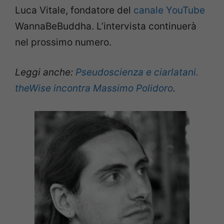
Luca Vitale, fondatore del
canale YouTube
WannaBeBuddha. L’intervista continuerà
nel prossimo numero.
Leggi anche:
Pseudoscienza e ciarlatani.
theWise incontra Massimo Polidoro
.