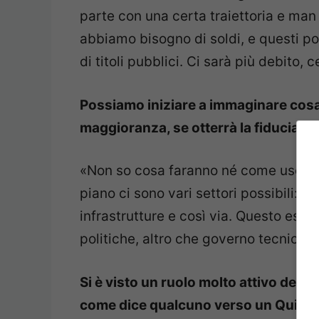
parte con una certa traiettoria e man
abbiamo bisogno di soldi, e questi po
di titoli pubblici. Ci sarà più debito,
Possiamo iniziare a immaginare cosa 
maggioranza, se otterrà la fiducia?
«Non so cosa faranno né come userann
piano ci sono vari settori possibili: d
infrastrutture e così via. Questo ese
politiche, altro che governo tecnico».
Si è visto un ruolo molto attivo del
come dice qualcuno verso un Quirinal