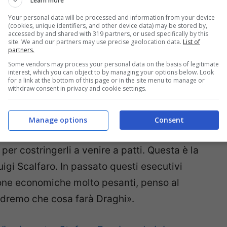
Learn more
Your personal data will be processed and information from your device
(cookies, unique identifiers, and other device data) may be stored by,
accessed by and shared with 319 partners, or used specifically by this
d un’emergenza il Presidente della Repubblica
site. We and our partners may use precise geolocation data.
List of
partners.
cepita e vissuta come al di là dei partiti.
Some vendors may process your personal data on the basis of legitimate
 (ma anche Conte partì come un “tecnico”
interest, which you can object to by managing your options below. Look
for a link at the bottom of this page or in the site menu to manage or
ito). Da questo punto di vista stiamo
withdraw consent in privacy and cookie settings.
mento del ruolo del Quirinale – che però non
 viene da lontano. In situazioni di crisi
Manage options
Consent
 tecnocratiche, e il Presidente interviene non
per costringerli a venire a patti. Questa è la
uigi Scalfaro. In passato questi esecutivi
one economiche molto pesanti, penso al
Vedremo che cosa farà Draghi».