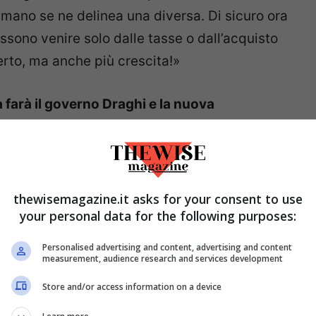
 mano se ne delinea una diversa. Di sicuro ora
ssono venire solo dalle tasse o dall’acquisto
 certo, ma anche più crescita!»
farà il governo Draghi e la nuova
o i soldi del Recovery Fund. Di certo in quel
alla sanità all’istruzione passando per le
thewisemagazine.it asks for your consent to use
cutivo sarà chiamato a fare scelte molto
your personal data for the following purposes:
Personalised advertising and content, advertising and content
measurement, audience research and services development
 Presidente della Repubblica. Stiamo andando
Store and/or access information on a device
e un po’ meno arbitro e un po’ più