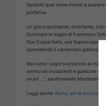
Spalletti quel nome ritornò a suonare
proferiva.
Un gioco sprizzante, divertente, con
illuminare le magie di Francesco Tott
Due Coppe Italia, una Supercoppa Ita
riprendendo il carrarmato giallorosso
Ma come i sogni svaniscono al mattin
sorriso da incoscienti e guasconi spar
un po’ …”, parafrasando Mastandrea 
Leggi anche:
Roma, odi et amo con l