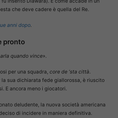
cui fu inserito Diawara). E come accade in un
 testa che deve cadere è quella del Re.
ue anni dopo
.
è pronto
arla quando vince
».
ifosi per una squadra,
core de ‘sta città
.
 la sua dichiarata fede giallorossa, è riuscito
si. E ancora meno i giocatori.
ionato deludente, la nuova società americana
ciso di incidere in maniera definitiva.