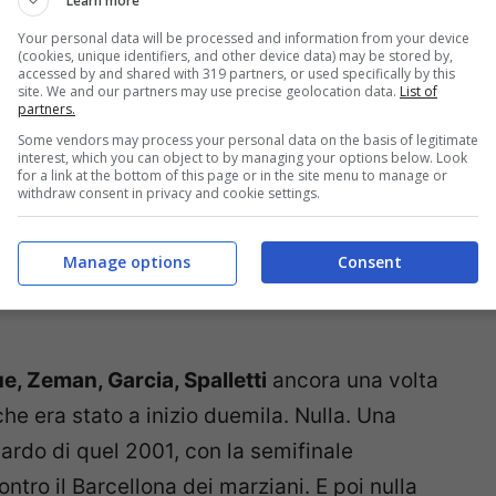
Learn more
e è stato dei sogni?
Your personal data will be processed and information from your device
(cookies, unique identifiers, and other device data) may be stored by,
a soffrire. Potrebbe essere una frase fatta,
accessed by and shared with 319 partners, or used specifically by this
site. We and our partners may use precise geolocation data.
List of
he o al risultato probabile o effettivo. Ma
partners.
ndizionatamente il calcio e la sua magia.
Some vendors may process your personal data on the basis of legitimate
interest, which you can object to by managing your options below. Look
for a link at the bottom of this page or in the site menu to manage or
withdraw consent in privacy and cookie settings.
 i modi cosa volesse dire tutto questo,
che avrebbe spinto chiunque a gridare al
Manage options
Consent
rappare quel simbolo di rivalsa dagli occhi
e, Zeman, Garcia, Spalletti
ancora una volta
he era stato a inizio duemila. Nulla. Una
uardo di quel 2001, con la semifinale
ntro il Barcellona dei marziani. E poi nulla