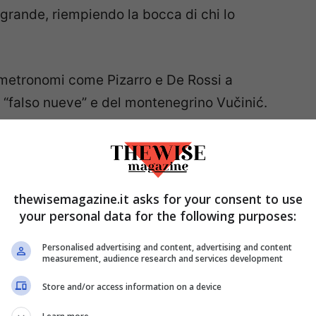
 grande, riempiendo la bocca di chi lo
 metronomi come Pizarro e De Rossi a
i “falso nueve” e del montenegrino Vučinić.
liana, ecco che si stava lentamente
.
o, così quella frizzantezza e quel meschino
thewisemagazine.it asks for your consent to use
ì dalla bocca di quegli “undici leoni a volte
your personal data for the following purposes:
e la sua
poesia di un romanismo romantico
.
Personalised advertising and content, advertising and content
measurement, audience research and services development
e sue bandiere
.
Store and/or access information on a device