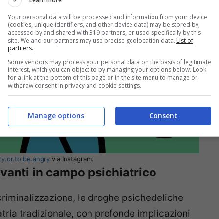
Learn more
Your personal data will be processed and information from your device
(cookies, unique identifiers, and other device data) may be stored by,
accessed by and shared with 319 partners, or used specifically by this
site. We and our partners may use precise geolocation data.
List of
partners.
Some vendors may process your personal data on the basis of legitimate
interest, which you can object to by managing your options below. Look
for a link at the bottom of this page or in the site menu to manage or
withdraw consent in privacy and cookie settings.
Manage options
Consent
ry.or.to.be.angry
via Instagram.
avanti in campo psichiatrico
riminalizzazione, le droghe psichedeliche
atria tradizionale, con profonde implicazioni