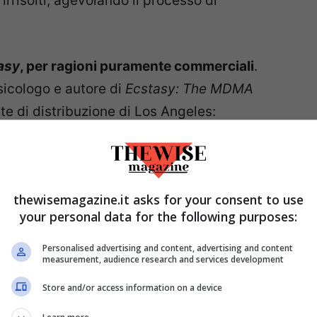
 irrisolti, agevolando il processo di
asy
, per ragioni puramente commerciali
.
psicologo e autore di
Ecstasy: The MDMA
ete di distribuzione di Los Angeles:
oveva essere
empathy
(empatia), ma
ecstasy
hé
«empatia sarebbe più appropriato, ma
a?»
.
thewisemagazine.it asks for your consent to use
your personal data for the following purposes:
Personalised advertising and content, advertising and content
measurement, audience research and services development
Store and/or access information on a device