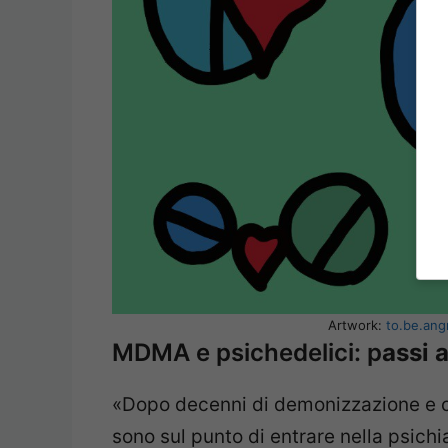
Artwork:
to.be.ang
MDMA e psichedelici: p
assi 
«Dopo decenni di demonizzazione e c
sono sul punto di entrare nella psichi