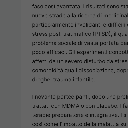
fase così avanzata. I risultati sono s
nuove strade alla ricerca di medicinali
particolarmente invalidanti e difficili 
stress post-traumatico (PTSD), il qua
problema sociale di vasta portata per
poco efficaci. Gli esperimenti condot
affetti da un severo disturbo da str
comorbidità quali dissociazione, depr
droghe, trauma infantile.
I novanta partecipanti, dopo una prel
trattati con MDMA o con placebo. I fa
terapie preparatorie e integrative. I 
così come l’impatto della malattia sull