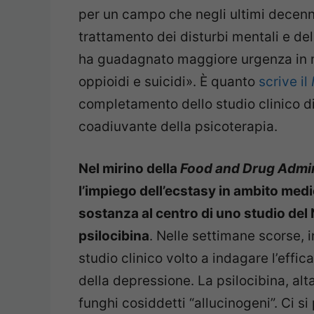
per un campo che negli ultimi decenni
trattamento dei disturbi mentali e de
ha guadagnato maggiore urgenza in m
oppioidi e suicidi». È quanto
scrive il
completamento dello studio clinico d
coadiuvante della psicoterapia.
Nel mirino della
Food and Drug Admin
l’impiego dell’ecstasy in ambito med
sostanza al centro di uno studio del
psilocibina
. Nelle settimane scorse, in
studio clinico volto a indagare l’effic
della depressione. La psilocibina, al
funghi cosiddetti “allucinogeni”. Ci 