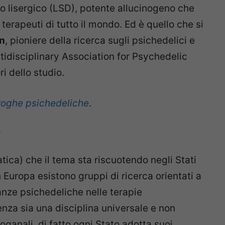
do lisergico (LSD), potente allucinogeno che
terapeuti di tutto il mondo. Ed è quello che si
in
, pioniere della ricerca sugli psichedelici e
tidisciplinary Association for Psychedelic
ri dello studio.
droghe psichedeliche
.
?
tica) che il tema sta riscuotendo negli Stati
 Europa esistono gruppi di ricerca orientati a
anze psichedeliche nelle terapie
ienza sia una disciplina universale e non
oganali, di fatto ogni Stato adotta suoi