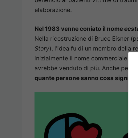
beneficio ai pazienti vittime di traumi
elaborazione.
Nel 1983 venne coniato il nome
ecst
Nella ricostruzione di Bruce Eisner (
Story
), l’idea fu di un membro della r
inizialmente il nome commerciale d
avrebbe venduto di più. Anche perc
quante persone sanno cosa signific