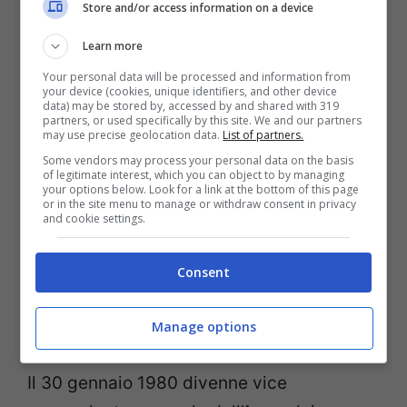
Store and/or access information on a device
Durante il suo comando, nel 1968, le forze
Learn more
di pubblica sicurezza riuscirono ad
Your personal data will be processed and information from
your device (cookies, unique identifiers, and other device
arrestare Graziano Mesina, il più famoso
data) may be stored by, accessed by and shared with 319
partners, or used specifically by this site. We and our partners
esponente del banditismo sardo del
may use precise geolocation data.
List of partners.
dopoguerra. Nel 1969, dopo una brillante
Some vendors may process your personal data on the basis
of legitimate interest, which you can object to by managing
operazione comandata direttamente da
your options below. Look for a link at the bottom of this page
or in the site menu to manage or withdraw consent in privacy
Terenziani, l’Arma dei Carabinieri riuscì a
and cookie settings.
liberare un ostaggio sequestrato sempre
da una banda di sardi. Si trattava di Egidio
Consent
Bonanni, che era stato rapito a Roma il 21
ottobre 1969.
Manage options
Il 30 gennaio 1980 divenne vice