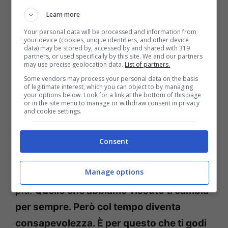
significa che abbiano paura di tornare alla
Learn more
normalità
. Ammesso e non concesso che
Your personal data will be processed and information from
your device (cookies, unique identifiers, and other device
torneremo alla vecchia normalità e non ne
data) may be stored by, accessed by and shared with 319
partners, or used specifically by this site. We and our partners
costruiremo un’altra nuova, su misura.
may use precise geolocation data.
List of partners.
«
Auguriamo alle nuove generazioni di
Some vendors may process your personal data on the basis
of legitimate interest, which you can object to by managing
poter saltare sotto a un palco
», ci dicono i
your options below. Look for a link at the bottom of this page
or in the site menu to manage or withdraw consent in privacy
rovere (sì, tutto in minuscolo). E alzano gli
and cookie settings.
occhi al cielo ed esclamano: «E che cavolo,
sì! Adesso non ce lo potete più togliere. Ne
Consent
abbiamo proprio bisogno». Ed è possibile
Manage options
tornare come eravamo prima? «Anche di
più.
Quello che abbiamo vissuto ti cambia
per sempre. Però col tempo diventa
consapevolezza. È per questo che ti godi