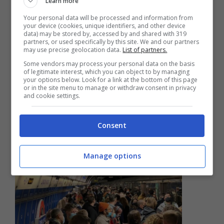
Learn more
Your personal data will be processed and information from
your device (cookies, unique identifiers, and other device
data) may be stored by, accessed by and shared with 319
partners, or used specifically by this site. We and our partners
may use precise geolocation data.
List of partners.
Some vendors may process your personal data on the basis
Draghi lavora col favore delle
of legitimate interest, which you can object to by managing
your options below. Look for a link at the bottom of this page
tenebre? Una nuova strategia di
or in the site menu to manage or withdraw consent in privacy
and cookie settings.
comunicazione
Marzo 20, 2021
Consent
Manage options