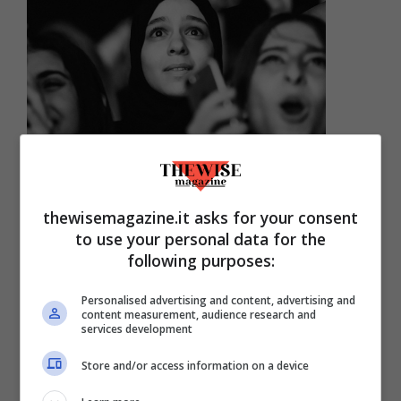
Se vietare l’hijab è una scelta a
favore delle donne
thewisemagazine.it asks for your consent
to use your personal data for the
Aprile 17, 2021
following purposes:
Personalised advertising and content, advertising and
content measurement, audience research and
services development
Store and/or access information on a device