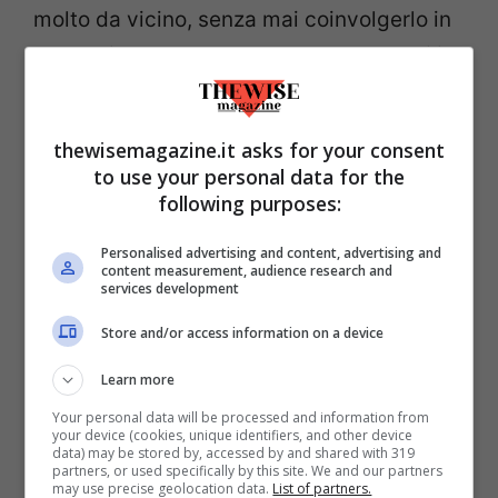
molto da vicino, senza mai coinvolgerlo in
modo diretto. Ma soprattutto, sono stati i
tentativi di rafforzare le già citate Forze di
autodifesa nazionali a
inasprire i rapporti
thewisemagazine.it asks for your consent
internazionali
.
to use your personal data for the
following purposes:
Alla fine dell’ultimo mandato l’ex premier
Personalised advertising and content, advertising and
ha deciso di ritirarsi dalla politica,
content measurement, audience research and
services development
adducendo motivi di salute e privati. Ma
dalle retrovie non ha mai smesso di
Store and/or access information on a device
sostenere l
’
ala più nazionalista del Partito.
Learn more
Your personal data will be processed and information from
Un passato difficile da
your device (cookies, unique identifiers, and other device
data) may be stored by, accessed by and shared with 319
dimenticare
partners, or used specifically by this site. We and our partners
may use precise geolocation data.
List of partners.