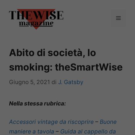
Vai
al
Menu
contenuto
Abito di società, lo
smoking: theSmartWise
Giugno 5, 2021
di
J. Gatsby
Nella stessa rubrica:
Accessori vintage da riscoprire
–
Buone
maniere a tavola
–
Guida al cappello da