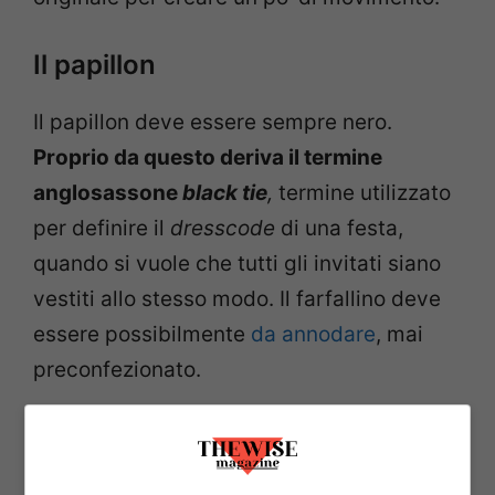
Il papillon
Il papillon deve essere sempre nero.
Proprio da questo deriva il termine
anglosassone
black tie
,
termine utilizzato
per definire il
dresscode
di una festa,
quando si vuole che tutti gli invitati siano
vestiti allo stesso modo. Il farfallino deve
essere possibilmente
da annodare
, mai
preconfezionato.