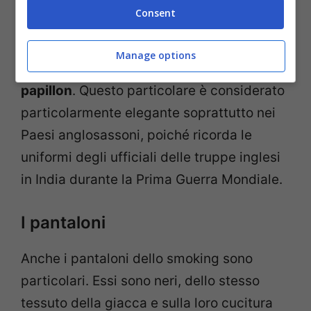
quando la giacca è indossata.
Consent
La fusciacca invece consiste una fascia di
Manage options
raso di seta dello stesso colore del
papillon
. Questo particolare è considerato
particolarmente elegante soprattutto nei
Paesi anglosassoni, poiché ricorda le
uniformi degli ufficiali delle truppe inglesi
in India durante la Prima Guerra Mondiale.
I pantaloni
Anche i pantaloni dello smoking sono
particolari. Essi sono neri, dello stesso
tessuto della giacca e sulla loro cucitura