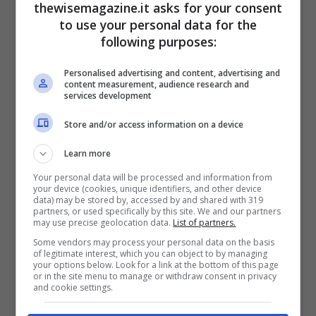
thewisemagazine.it asks for your consent
to use your personal data for the
following purposes:
Personalised advertising and content, advertising and
content measurement, audience research and
services development
Store and/or access information on a device
Colletto diplomatico con papillon nero.
La fusciacca e il panciotto
Learn more
Your personal data will be processed and information from
Altro grande dettaglio sono il panciotto e
your device (cookies, unique identifiers, and other device
data) may be stored by, accessed by and shared with 319
la fusciacca. Essi rappresentano l’uno
partners, or used specifically by this site. We and our partners
may use precise geolocation data.
List of partners.
l’alternativa all’altro e vanno portati sotto
Some vendors may process your personal data on the basis
la giacca monopetto. Il panciotto da
of legitimate interest, which you can object to by managing
your options below. Look for a link at the bottom of this page
smoking è particolare. Anch’esso di colore
or in the site menu to manage or withdraw consent in privacy
and cookie settings.
nero, è tagliato su misura e non si vede