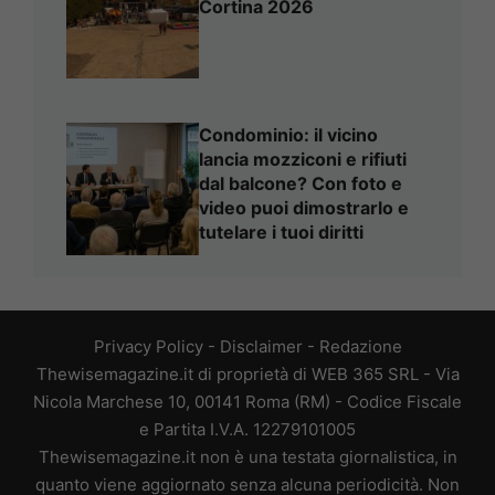
Cortina 2026
Condominio: il vicino
lancia mozziconi e rifiuti
dal balcone? Con foto e
video puoi dimostrarlo e
tutelare i tuoi diritti
Privacy Policy
-
Disclaimer
-
Redazione
Thewisemagazine.it di proprietà di WEB 365 SRL - Via
Nicola Marchese 10, 00141 Roma (RM) - Codice Fiscale
e Partita I.V.A. 12279101005
Thewisemagazine.it non è una testata giornalistica, in
quanto viene aggiornato senza alcuna periodicità. Non