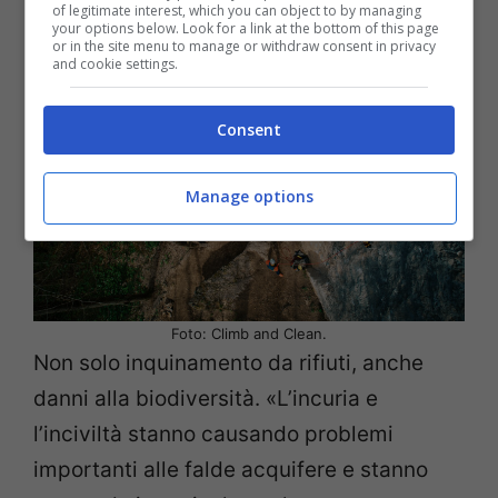
of legitimate interest, which you can object to by managing
your options below. Look for a link at the bottom of this page
or in the site menu to manage or withdraw consent in privacy
and cookie settings.
Consent
Manage options
Foto: Climb and Clean.
Non solo inquinamento da rifiuti, anche
danni alla biodiversità. «L’incuria e
l’inciviltà stanno causando problemi
importanti alle falde acquifere e stanno