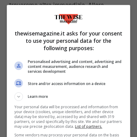
troveremo altra immondizia. Allora
romperò le scatole al sindaco per riuscire a
far istituire controlli più severi:
solo con
thewisemagazine.it asks for your consent
multe salate si può arginare il problema in
to use your personal data for the
modo efficace
. Dopo che l’inquinatore si
following purposes:
vede comminata una sanzione da mille
Personalised advertising and content, advertising and
euro, vedrai come non lo farà più. Abbiamo
content measurement, audience research and
services development
un patrimonio naturalistico bellissimo.
L’Italia è stupenda, noi dobbiamo riuscire a
Store and/or access information on a device
far sì che questo non venga bruciato
Learn more
nell’arco di questi anni. Noi ci occupiamo
Your personal data will be processed and information from
your device (cookies, unique identifiers, and other device
della parte divulgativa-pedagogica, sta
data) may be stored by, accessed by and shared with 319
partners, or used specifically by this site. We and our partners
alle istituzioni fare il proprio dovere in
may use precise geolocation data.
List of partners.
questo senso».
Some vendors may process your personal data on the basis