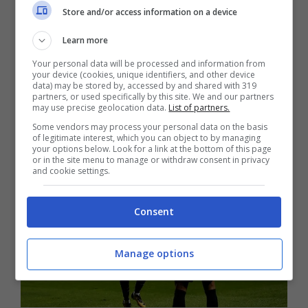
Store and/or access information on a device
caratterizzate. La seconda invece è
semplicemente una sfida tra extraterrestri:
Learn more
il Real Madrid campione uscente per due
Your personal data will be processed and information from
your device (cookies, unique identifiers, and other device
anni di fila contro
Neymar
e compagni, una
data) may be stored by, accessed by and shared with 319
partners, or used specifically by this site. We and our partners
partita che potrebbe già essere
may use precise geolocation data.
List of partners.
considerata una finale anticipata.
Some vendors may process your personal data on the basis
of legitimate interest, which you can object to by managing
your options below. Look for a link at the bottom of this page
or in the site menu to manage or withdraw consent in privacy
and cookie settings.
Consent
Manage options