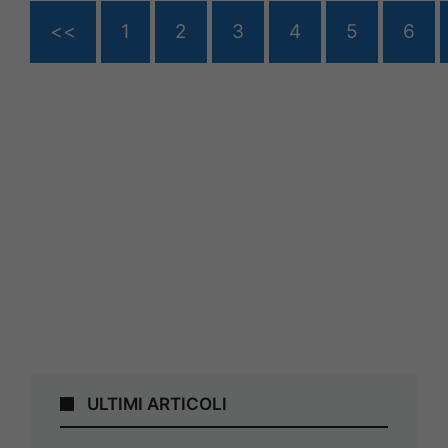
<<
1
2
3
4
5
6
ULTIMI ARTICOLI