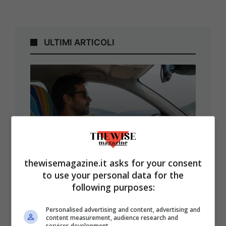
ULTIMI ARTICOLI
Asciugamano Sul Sedile
thewisemagazine.it asks for your consent
Dell’auto: Si Rischia Davvero
to use your personal data for the
Una Multa? Ecco Cosa Dice La
following purposes:
Legge
Personalised advertising and content, advertising and
content measurement, audience research and
services development