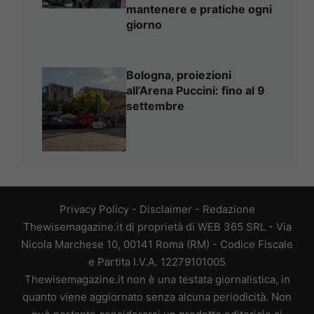
mantenere e pratiche ogni
giorno
Bologna, proiezioni
all’Arena Puccini: fino al 9
settembre
Privacy Policy
-
Disclaimer
-
Redazione
Thewisemagazine.it di proprietà di WEB 365 SRL - Via
Nicola Marchese 10, 00141 Roma (RM) - Codice Fiscale
e Partita I.V.A. 12279101005
Thewisemagazine.it non è una testata giornalistica, in
quanto viene aggiornato senza alcuna periodicità. Non