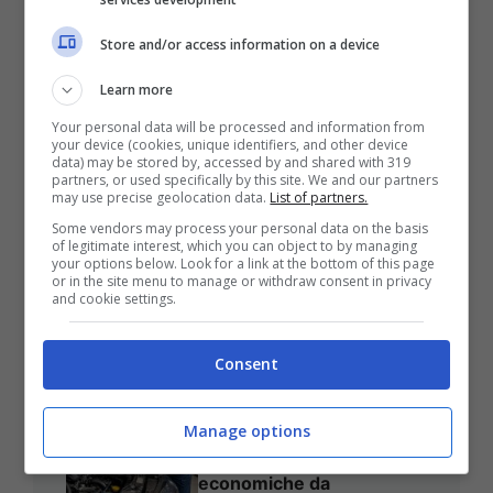
Bologna, concerto di
Store and/or access information on a device
Francesco Guccini: 23
giugno 1984 in Piazza
Learn more
Maggiore
Your personal data will be processed and information from
your device (cookies, unique identifiers, and other device
data) may be stored by, accessed by and shared with 319
partners, or used specifically by this site. We and our partners
may use precise geolocation data.
List of partners.
San Giovanni Rotondo,
Some vendors may process your personal data on the basis
Notte dei Bambini:
of legitimate interest, which you can object to by managing
divertimento in città
your options below. Look for a link at the bottom of this page
or in the site menu to manage or withdraw consent in privacy
and cookie settings.
Consent
Sono un meccanico e
queste sono le 4 auto che
Manage options
consiglierei senza
esitazioni: affidabili,
economiche da