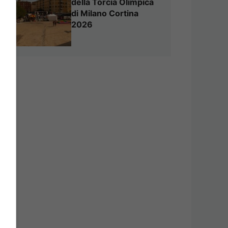
della Torcia Olimpica
di Milano Cortina
2026