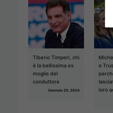
Tiberio Timperi, chi
Miche
è la bellissima ex
e Tru
moglie del
perch
conduttore
lasciat
loro 
Gennaio 20, 2024