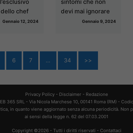
l’esclusivo
sintomi che non
dello chef
devi mai ignorare
Gennaio 12, 2024
Gennaio 9, 2024
6
7
…
34
>>
Privacy Policy
-
Disclaimer
-
Redazione
EB 365 SRL - Via Nicola Marchese 10, 00141 Roma (RM) - Codice
tica, in quanto viene aggiornato senza alcuna periodicità. Non p
ai sensi della legge n. 62 del 07.03.2001
Copyright ©2026 - Tutti i diritti riservati -
Contattaci