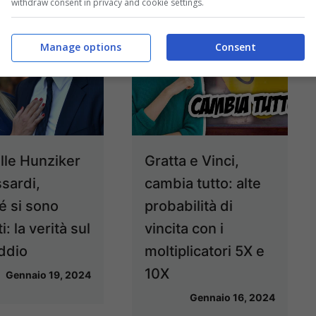
withdraw consent in privacy and cookie settings.
Manage options
Consent
lle Hunziker
Gratta e Vinci,
ssardi,
cambia tutto: alte
é si sono
probabilità di
i: la verità sul
vincita con i
addio
moltiplicatori 5X e
10X
Gennaio 19, 2024
Gennaio 16, 2024