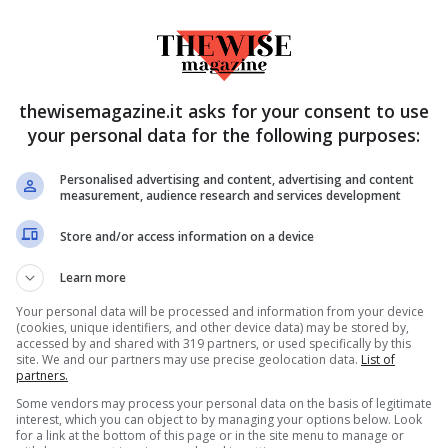
thewisemagazine.it asks for your consent to use
your personal data for the following purposes:
 stabilire
Art Attack, perché
Personalised advertising and content, advertising and content
sia il segno
chiusero il
measurement, audience research and services development
ale più forte
programma
Store and/or access information on a device
ti? Le stelle lo
amatissimo dai
Learn more
 fatto:
bambini: solo ora
Your personal data will be processed and information from your device
iamolo
spunta la verità
(cookies, unique identifiers, and other device data) may be stored by,
accessed by and shared with 319 partners, or used specifically by this
Gennaio 23, 2024
Gennaio 22, 2024
site. We and our partners may use precise geolocation data.
List of
partners.
Some vendors may process your personal data on the basis of legitimate
interest, which you can object to by managing your options below. Look
for a link at the bottom of this page or in the site menu to manage or