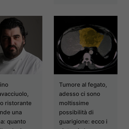
ino
Tumore al fegato,
vacciuolo,
adesso ci sono
o ristorante
moltissime
ende una
possibilità di
na: quanto
guarigione: ecco i