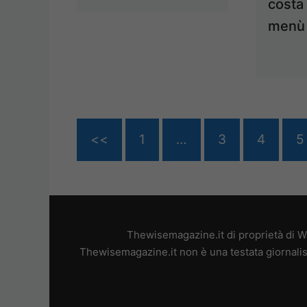
costa 
menù 
<<
1
…
3
4
5
Thewisemagazine.it di proprietà di W
Thewisemagazine.it non è una testata giornalis