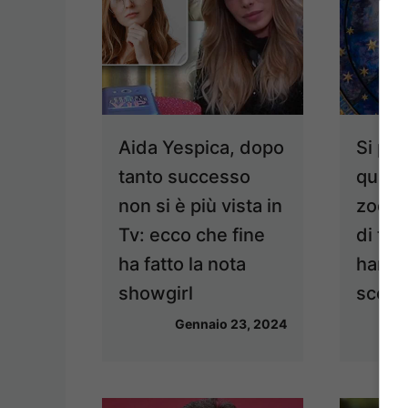
Aida Yespica, dopo
Si può
tanto successo
quale 
non si è più vista in
zodiac
Tv: ecco che fine
di tut
ha fatto la nota
hanno
showgirl
scopr
Gennaio 23, 2024