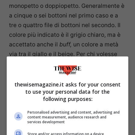
monopetto o doppiopetto. Generalmente è
a cinque o sei bottoni nel primo caso e a
tre o quattro file di bottoni nel secondo. Il
colore più indicato è il grigio chiaro, ma è
accettato anche il
buff,
un colore a metà
via tra il giallo e il beige. Per chi volesse
osare di più, si possono indossare
panciotti color borgogna, beige, crema, blu
o verde scuro. Il nero è riservato alle
thewisemagazine.it asks for your consent
to use your personal data for the
udienze formali in Vaticano e ai funerali.
following purposes:
Pantaloni
Personalised advertising and content, advertising and
content measurement, audience research and
services development
I pantaloni del tight sono di lana e devono
Store and/or access information on a device