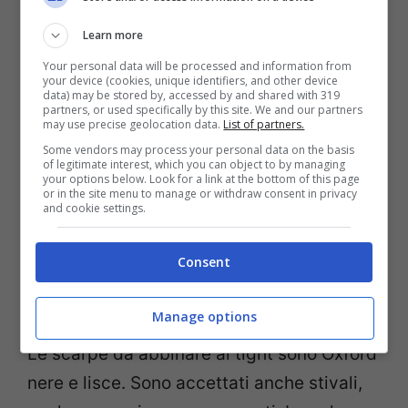
essere obbligatoriamente di colore grigio
Learn more
oppure gessati grigio e bianco. Essi
Your personal data will be processed and information from
devono essere di taglio classico, senza
your device (cookies, unique identifiers, and other device
data) may be stored by, accessed by and shared with 319
risvolto sul fondo. Come per smoking e
partners, or used specifically by this site. We and our partners
may use precise geolocation data.
List of partners.
frac, non ci sono i passanti, poiché anche il
Some vendors may process your personal data on the basis
tight si indossa con le bretelle. Queste
of legitimate interest, which you can object to by managing
your options below. Look for a link at the bottom of this page
devono essere possibilmente grigie, da
or in the site menu to manage or withdraw consent in privacy
and cookie settings.
abbottonare ai bottoni all’interno dei
pantaloni.
Consent
Scarpe
Manage options
Le scarpe da abbinare al tight sono Oxford
nere e lisce. Sono accettati anche stivali,