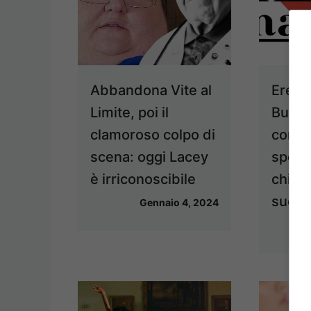
Abbandona Vite al
Eredi
Limite, poi il
Buzza
clamoroso colpo di
comp
scena: oggi Lacey
spett
è irriconoscibile
chi si
suoi s
Gennaio 4, 2024