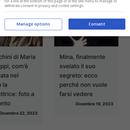
for a link at the bottom of this page or in the site menu to manage or
withdraw consent in privacy and cookie settings.
Manage options
Consent
cchini di Maria
Mina, finalmente
ippi, com’è
svelato il suo
ata nel
segreto: ecco
 la
perché non vuole
trice: foto a
farsi vedere
onto
Dicembre 19, 2023
Dicembre 22, 2023