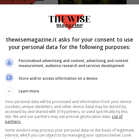
thewisemagazine.it asks for your consent to use
tà Lando
Sfratto con
your personal data for the following purposes:
nca, alla
minorenni 2024: la
agna non
legge tutela il
Personalised advertising and content, advertising and content
measurement, audience research and services development
a niente: ecco
benessere
Store and/or access information on a device
 sta godendo i
familiare, nuove
oldi
regole
Learn more
Gennaio 3, 2024
Dicembre 27, 2023
Your personal data will be processed and information from your device
(cookies, unique identifiers, and other device data) may be stored by,
accessed by and shared with 319 partners, or used specifically by this
site. We and our partners may use precise geolocation data.
List of
partners.
Some vendors may process your personal data on the basis of legitimate
interest, which you can object to by managing your options below. Look