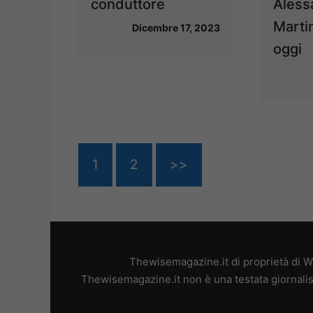
conduttore
Aless
Marti
Dicembre 17, 2023
oggi
1
2
>>
Thewisemagazine.it di proprietà di W
Thewisemagazine.it non è una testata giornalis