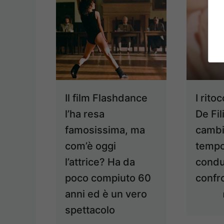
Il film Flashdance
I rito
l’ha resa
De Fil
famosissima, ma
cambi
com’è oggi
tempo
l’attrice? Ha da
condut
poco compiuto 60
confr
anni ed è un vero
spettacolo