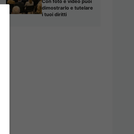
Con foto e video puoi
dimostrarlo e tutelare
i tuoi diritti