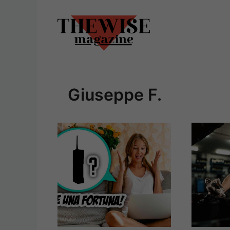
Vai
al
contenuto
Giuseppe F.